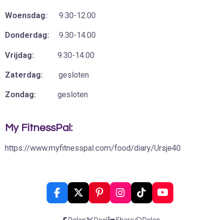
Woensdag:
9.30-12.00
Donderdag:
9.30-14.00
Vrijdag:
9.30-14.00
Zaterdag:
gesloten
Zondag:
gesloten
My FitnessPal:
https://www.myfitnesspal.com/food/diary/Ursje40
F
X
P
I
T
Y
a
i
n
i
o
c
n
s
k
u