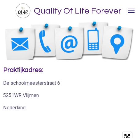
Ga
Quality Of Life Forever
direct
naar
de
hoofdinhoud
Praktijkadres:
De schoolmeesterstraat 6
5251WR Vlijmen
Nederland