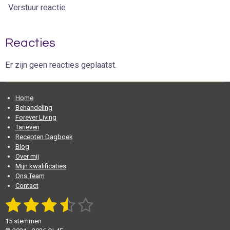
Verstuur reactie
Reacties
Er zijn geen reacties geplaatst.
Home
Behandeling
Forever Living
Tarieven
Recepten Dagboek
Blog
Over mij
Mijn kwalificaties
Ons Team
Contact
1
2
3
4
5
S
R
t
a
s
s
s
s
s
e
t
15 stemmen
m